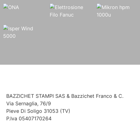
BAZZICHET
STAMPI
SAS
&
Bazzichet
Franco & C.
Via Sernaglia, 76/9
Pieve Di Soligo 31053 (TV)
P.Iva 05407170264
+39 0438 842534
info@bazzichetstampi.it