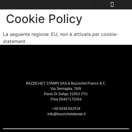
Cookie Policy
La seguente regione: EU, non è attivata per cookie-
statement.
BAZZICHET
STAMPI
SAS
&
Bazzichet
Franco & C.
Via Sernaglia, 76/9
Pieve Di Soligo 31053 (TV)
P.Iva 05407170264
+39 0438 842534
info@bazzichetstampi.it