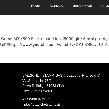
HOME
AZIENDA
MACCHINARI
PROG
rse 800*800 Elettromandrino 18000 giri/ 5 assi gallery 
D8eREhttps://www.youtube.com/watch?v=ZY8pQ8vUx8A A
BAZZICHET
STAMPI
SAS
&
Bazzichet
Franco & C.
Via Sernaglia, 76/9
Pieve Di Soligo 31053 (TV)
P.Iva 05407170264
+39 0438 842534
info@bazzichetstampi.it