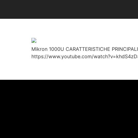
Mikron 1000U
Mikron 1000U CARATTERISTICHE PRINCIPALI Co
https://www.youtube.com/watch?v=khdS4z
←
precedente